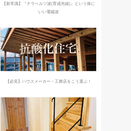
【新常識】『テラヘルツ波(育成光線)』という体に
いい電磁波
【必見】ハウスメーカー・工務店をこう選ぶ！