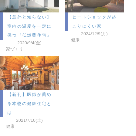
【意外と知らない】
ヒートショックが起
室内の温度を一定に
こりにくい家
2024/12/9(月)
保つ『低燃費住宅』
健康
2020/9/4(金)
家づくり
【新刊】医師が薦め
る本物の健康住宅と
は
2021/7/10(土)
健康