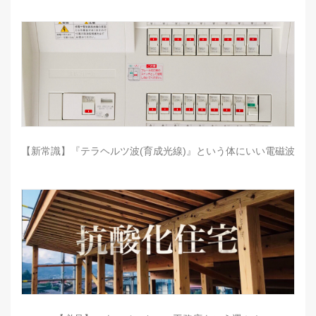
【新常識】『テラヘルツ波(育成光線)』という体にいい電磁波