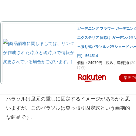
ガーデニング フラワー ガーデニン
エクステリア 日除け ガーデンパラソ
っ張り式パラソル パラシェード ハ
円） 564514
価格：24970円（税込、送料別)
(20
時点)
楽天で
パラソルは足元の重しに固定するイメージがあるかと思
いますが、このパラソルは突っ張り固定式という画期的
な商品です。