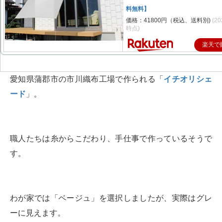
料無料】
価格：41800円（税込、送料別)
(20
時点)
楽天で
愛知県蒲郡市の市川織布工場で作られる「
イチオリシェ
ード
」。
職人たちは糸からこだわり、手仕事で作っているそうで
す。
わが家では「ベージュ」を選択しましたが、実際はグレ
ーに見えます。