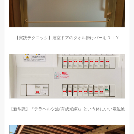
【実践テクニック】浴室ドアのタオル掛けバーをＤＩＹ
【新常識】『テラヘルツ波(育成光線)』という体にいい電磁波