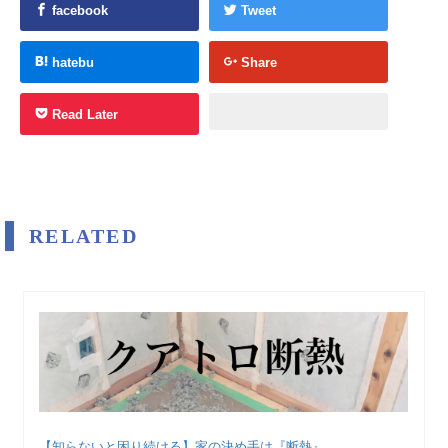
facebook
Tweet
hatebu
Share
Read Later
RELATED
【知らないと困り続ける】家の決め手は『断熱』...