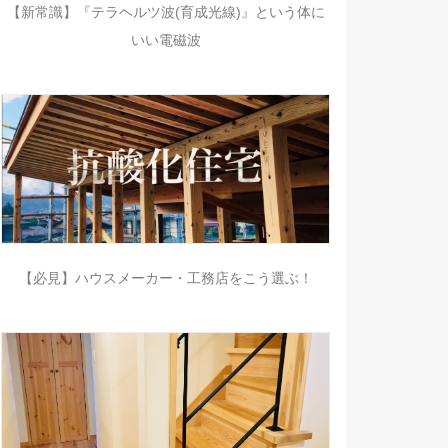
【新常識】『テラヘルツ波(育成光線)』という体に
いい電磁波
【必見】ハウスメーカー・工務店をこう選ぶ！