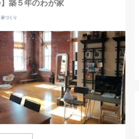
会】築５年のわが家
家づくり