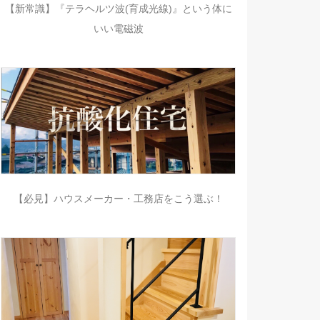
【新常識】『テラヘルツ波(育成光線)』という体に
いい電磁波
【必見】ハウスメーカー・工務店をこう選ぶ！