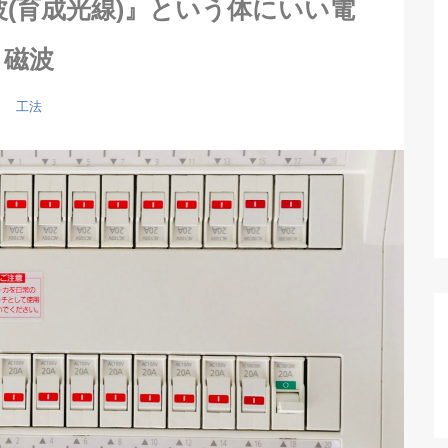
(育成光線)』という体にいい電
磁波
工法