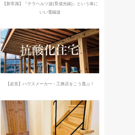
【新常識】『テラヘルツ波(育成光線)』という体に
いい電磁波
【必見】ハウスメーカー・工務店をこう選ぶ！