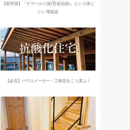
【新常識】『テラヘルツ波(育成光線)』という体に
いい電磁波
【必見】ハウスメーカー・工務店をこう選ぶ！